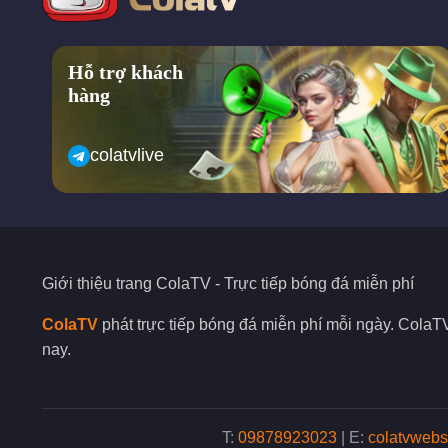
Hỗ trợ khách
hàng
colatvlive
Giới thiệu trang
ColaTV
- Trực tiếp bóng đá miễn phí
ColaTV
phát trực tiếp bóng đá miễn phí mỗi ngày. ColaTV
nay.
T:
09878923023
|
E:
colatvweb