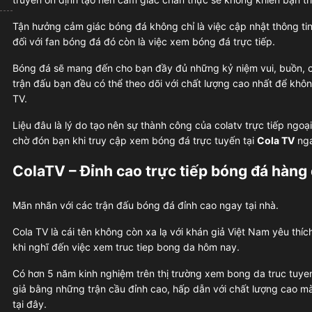
Tận hưởng cảm giác bóng đá không chỉ là việc cập nhật thông tin 
đối với fan bóng đá đó còn là việc xem bóng đá trực tiếp.
Bóng đá sẽ mang đến cho bạn đầy đủ những kỷ niệm vui, buồn, ch
trận đấu bạn đều có thể theo dõi với chất lượng cao nhất để khôn
TV.
Liệu đâu là lý do tạo nên sự thành công của colatv trực tiếp ng
chờ đón bạn khi truy cập xem bóng đá trực tuyến tại
Cola TV
nga
ColaTV – Đỉnh cao trực tiếp bóng đá hàng
Mãn nhãn với các trận đấu bóng đá đỉnh cao ngay tại nhà.
Cola TV là cái tên không còn xa lạ với khán giả Việt Nam yêu thí
khi nghĩ đến việc xem truc tiep bong da hôm nay.
Có hơn 5 năm kinh nghiệm trên thị trường xem bong da truc tuy
giả bằng những trận cầu đỉnh cao, hấp dẫn với chất lượng cao mà 
tại đây.