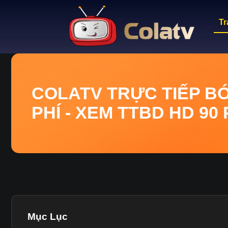
Tr
COLATV
TRỰC TIẾP B
PHÍ
- XEM TTBD HD 90
Mục Lục