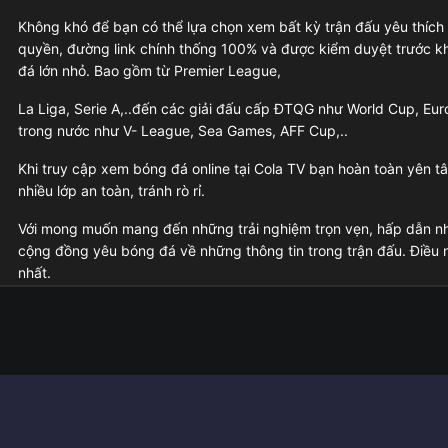
Không khó để bạn có thể lựa chọn xem bất kỳ trận đấu yêu thích 
quyền, đường link chính thống 100% và được kiểm duyệt trước khi
đá lớn nhỏ. Bao gồm từ Premier League,
La Liga, Serie A,..đến các giải đấu cấp ĐTQG như World Cup, Eur
trong nước như V- League, Sea Games, AFF Cup,..
Khi truy cập xem bóng đá online tại Cola TV bạn hoàn toàn yên t
nhiều lớp an toàn, tránh rò rỉ.
Với mong muốn mang đến những trải nghiệm trọn vẹn, hấp dẫn nhấ
cộng đồng yêu bóng đá về những thông tin trong trận đấu. Điều 
nhất.
Sứ mệnh được Colatv đề ra trong tương la
Cola TV mục tiêu to lớn trở thành website bóng đá số 1 Việt Nam 
Chúng ta đang sống trong thế kỷ 21, thời đại của công nghệ 4.0 v
bất kỳ mục đích sống nào.